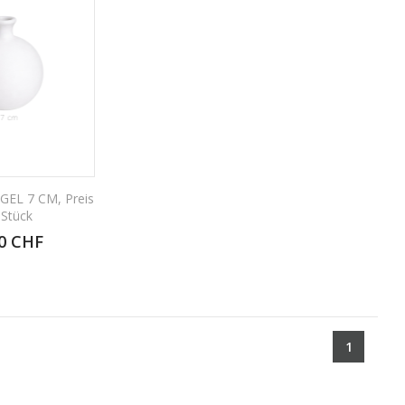
EL 7 CM, Preis
 Stück
0 CHF
1