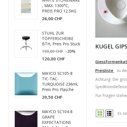
WHITE STONEWARE
, MAX. 1300°C,
PREIS PRO 12.5KG
26,00 CHF
STUHL ZUR
TÖPFERSCHEIBE
BTH, Preis Pro Stück
KUGEL GI
150,00 CHF
-20%
120,00 CHF
Giessformenkat
Preisliste
zu de
MAYCO SC105-8
TIC-TAC-
Achtung: Die grö
TURQUOISE 236ml,
Speditionslieferu
Preis Pro Flasche
Für Fragen stehen
20,50 CHF
MAYCO SC104-8
Es si
GRAPE
EXPECTATIONS