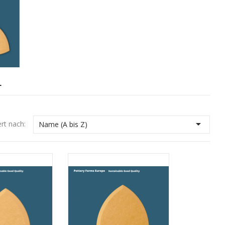
L

ert nach:
Name (A bis Z)