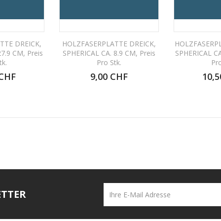
TTE DREICK,
HOLZFASERPLATTE DREICK,
HOLZFASERPL
7.9 CM, Preis
SPHERICAL CA. 8.9 CM, Preis
SPHERICAL CA.
tk.
Pro Stk.
Pro
 CHF
9,00 CHF
10,5
ETTER