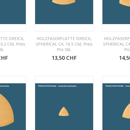
TTE DREICK,
HOLZFASERPLATTE DREICK,
HOLZFASERP
0.2 CM, Preis
SPHERICAL CA. 16.5 CM, Preis
SPHERICAL CA.
tk.
Pro Stk.
Pro
CHF
13,50 CHF
14,5