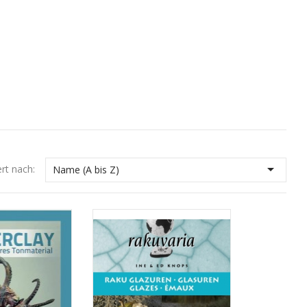

ert nach:
Name (A bis Z)