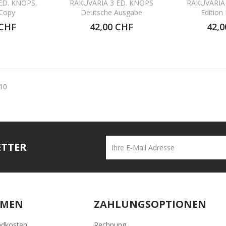
ED. KNOPS,
RAKUVARIA 3 ED. KNOPS
RAKUVARIA
 Copy
Deutsche Ausgabe
Edition
 CHF
42,00 CHF
42,0
 10
ETTER
HMEN
ZAHLUNGSOPTIONEN
ndkosten
Rechnung