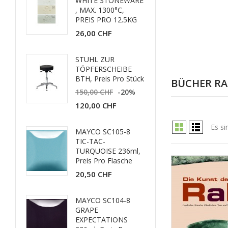
WHITE STONEWARE
, MAX. 1300°C,
PREIS PRO 12.5KG
26,00 CHF
STUHL ZUR
TÖPFERSCHEIBE
BTH, Preis Pro Stück
BÜCHER RA
150,00 CHF
-20%
120,00 CHF
Es si
MAYCO SC105-8
TIC-TAC-
TURQUOISE 236ml,
Preis Pro Flasche
20,50 CHF
MAYCO SC104-8
GRAPE
EXPECTATIONS