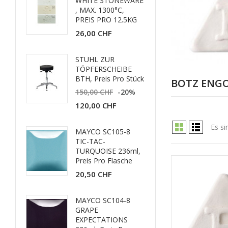
WHITE STONEWARE
, MAX. 1300°C,
PREIS PRO 12.5KG
26,00 CHF
STUHL ZUR
TÖPFERSCHEIBE
BTH, Preis Pro Stück
BOTZ ENGO
150,00 CHF
-20%
120,00 CHF
Es si
MAYCO SC105-8
TIC-TAC-
TURQUOISE 236ml,
Preis Pro Flasche
20,50 CHF
MAYCO SC104-8
GRAPE
EXPECTATIONS