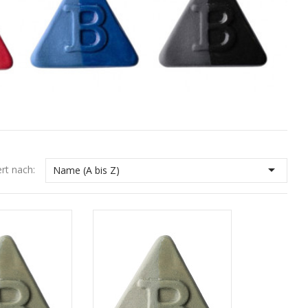

ert nach:
Name (A bis Z)