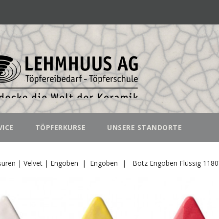
VICE
TÖPFERKURSE
UNSERE STANDORTE
suren | Velvet | Engoben
Engoben
Botz Engoben Flüssig 118