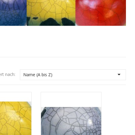

ert nach:
Name (A bis Z)