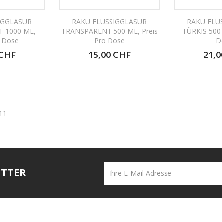
IGGLASUR
RAKU FLÜSSIGGLASUR
RAKU FLÜ
 1000 ML,
TRANSPARENT 500 ML, Preis
TÜRKIS 500 
o Dose
Pro Dose
D
 CHF
15,00 CHF
21,0
 11
ETTER