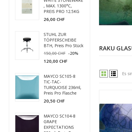
WHITE STONEWARE
, MAX. 1300°C,
PREIS PRO 12.5KG
26,00 CHF
STUHL ZUR
TÖPFERSCHEIBE
BTH, Preis Pro Stück
RAKU GLASU
150,00 CHF
-20%
120,00 CHF
Es si
MAYCO SC105-8
TIC-TAC-
TURQUOISE 236ml,
Preis Pro Flasche
20,50 CHF
MAYCO SC104-8
GRAPE
EXPECTATIONS