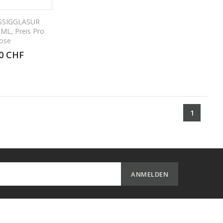
SSIGGLASUR
ML, Preis Pro
ose
0 CHF
1