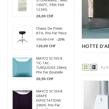
STONEWARE , MAX.
1300°C, PRIX PAR
12.5KG
26,00 CHF
Chaise De Potier
BTH, Prix Par Pièce
150,00 CHF
-20%
HOTTE D'A
120,00 CHF
MAYCO SC105-8
TIC-TAC-
Il y 
TURQUOISE 236ml,
Prix Par Bouteille
20,50 CHF
MAYCO SC104-8
GRAPE
EXPECTATIONS
236ml, Prix Par