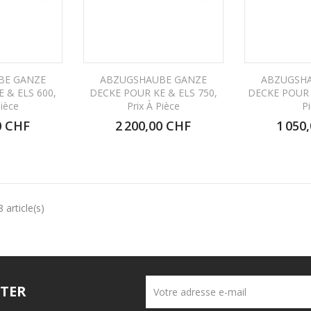
BE GANZE
ABZUGSHAUBE GANZE
ABZUGSHA
 & ELS 600,
DECKE POUR KE & ELS 750,
DECKE POUR K
Pièce
Prix À Pièce
P
0 CHF
2 200,00 CHF
1 050
 article(s)
TER