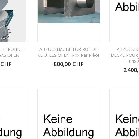
 F. ROHDE
ABZUGSHAUBE FÜR ROHDE
ABZUGSHA
GAS ÖFEN
KE U. ELS ÖFEN, Prix Par Pièce
DECKE POUR 
Prix 
 CHF
800,00 CHF
2 400