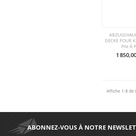
ABZUGSHAU
DECKE POUR KE
Prix À 
1 850,0
Affiche 1-8 de 8
ABONNEZ-VOUS À NOTRE NEWSLET