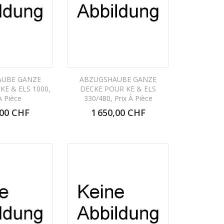
UBE GANZE
ABZUGSHAUBE GANZE
KE & ELS 1000,
DECKE POUR KE & ELS
À Pièce
330/480, Prix À Pièce
,00 CHF
1 650,00 CHF