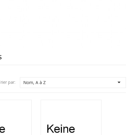
S

rier par:
Nom, A à Z