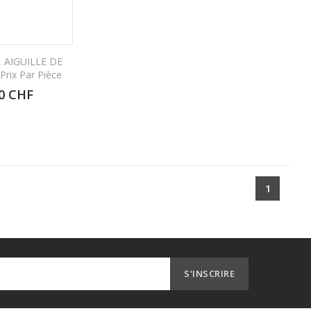
 AIGUILLE DE
rix Par Pièce
0 CHF
1