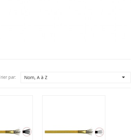

rier par:
Nom, A à Z