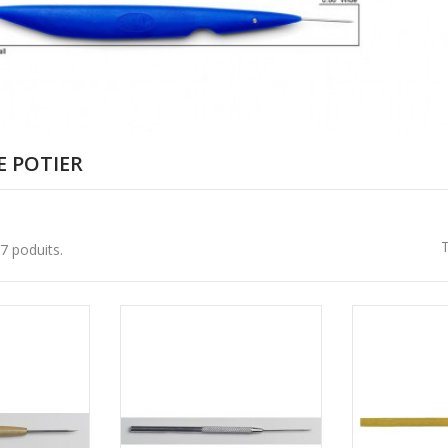
E POTIER
T
a 7 poduits.