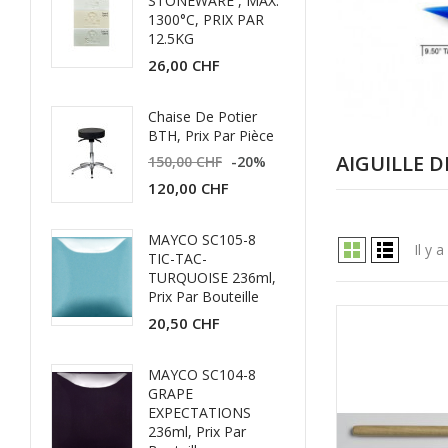
STONEWARE , MAX.
1300°C, PRIX PAR
12.5KG
26,00 CHF
Chaise De Potier
BTH, Prix Par Pièce
AIGUILLE D
150,00 CHF
-20%
120,00 CHF
MAYCO SC105-8
Il y 
TIC-TAC-
TURQUOISE 236ml,
Prix Par Bouteille
20,50 CHF
MAYCO SC104-8
GRAPE
EXPECTATIONS
236ml, Prix Par