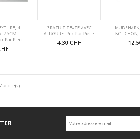
EXTURÉ, 4
GRATUIT TEXTE AVEC
MUDSHARK,
. 7.5CM
ALUGURE, Prix Par Pièce
BOUCHON, P
x Par Pièce
4,30 CHF
12,5
CHF
 article(s)
TER