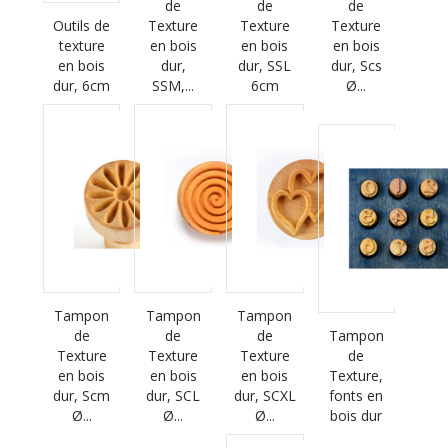
de
de
de
Outils de
Texture
Texture
Texture
texture
en bois
en bois
en bois
en bois
dur,
dur, SSL
dur, Scs
dur, 6cm
SSM,...
6cm
Ø...
Tampon
Tampon
Tampon
de
de
de
Tampon
Texture
Texture
Texture
de
en bois
en bois
en bois
Texture,
dur, Scm
dur, SCL
dur, SCXL
fonts en
Ø...
Ø...
Ø...
bois dur