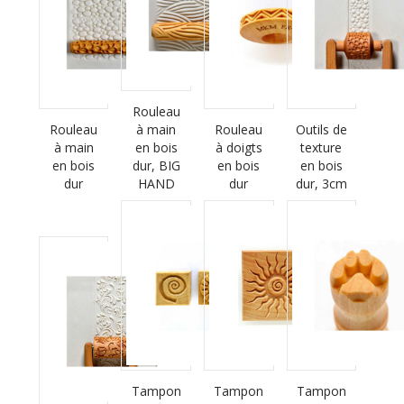
Rouleau
Rouleau
à main
Rouleau
Outils de
à main
en bois
à doigts
texture
en bois
dur, BIG
en bois
en bois
dur
HAND
dur
dur, 3cm
Tampon
Tampon
Tampon